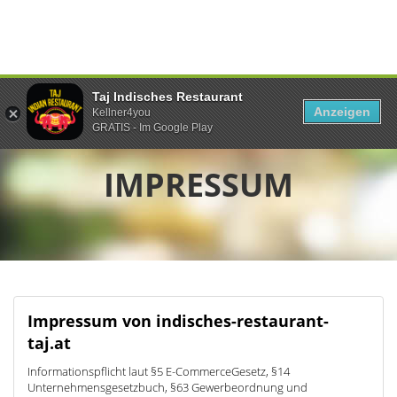
Taj Indisches Restaurant
Anzeigen
Kellner4you
GRATIS - Im Google Play
IMPRESSUM
Impressum von indisches-restaurant-
taj.at
Informationspflicht laut §5 E-CommerceGesetz, §14
Unternehmensgesetzbuch, §63 Gewerbeordnung und