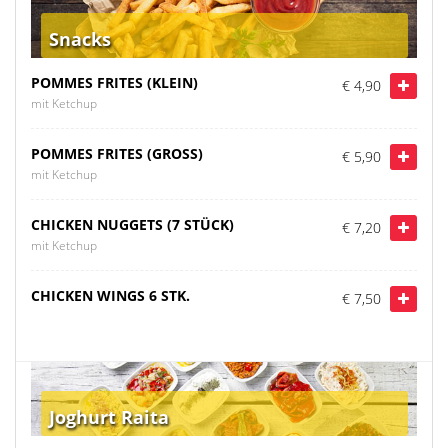
Snacks
POMMES FRITES (KLEIN)
€ 4,90
mit Ketchup
POMMES FRITES (GROSS)
€ 5,90
mit Ketchup
CHICKEN NUGGETS (7 STÜCK)
€ 7,20
mit Ketchup
CHICKEN WINGS 6 STK.
€ 7,50
Joghurt Raita