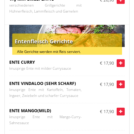
verschiedenen Grillgerichte mit
Hühnerfleisch, Lammfleisch und Garnelen
Entenfleisch Gerichte
Alle Gerichte werden mit Reis serviert.
ENTE CURRY
€ 17,90
knusprige Ente mit milder Currysauce
ENTE VINDALOO (SEHR SCHARF)
€ 17,90
knusprige Ente mit Kartoffeln, Tomaten,
Ingwer, Zwiebeln und scharfer Currysauce
ENTE MANGO(MILD)
€ 17,90
knusprige Ente mit Mango-Curry-
Sahnesauce