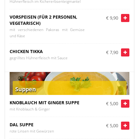
Hühnerfleisch im Kichererbsenteigmantel
VORSPEISEN (FÜR 2 PERSONEN,
€ 9,90
VEGETARISCH)
mit verschiedenen Pakoras mit Gemüse
und Käse
CHICKEN TIKKA
€ 7,90
gegrilltes Hühnerfleisch mit Sauce
Suppen
KNOBLAUCH MIT GINGER SUPPE
€ 5,00
mit Knoblauch & Ginger
DAL SUPPE
€ 5,00
rote Linsen mit Gewürzen