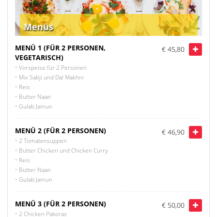
Menüs
MENÜ 1 (FÜR 2 PERSONEN,
€ 45,80
VEGETARISCH)
• Vorspeise für 2 Personen
• Mix Sabji und Dal Makhni
• Reis
• Butter Naan
• Gulab Jamun
MENÜ 2 (FÜR 2 PERSONEN)
€ 46,90
• 2 Tomatensuppen
• Butter Chicken und Chicken Curry
• Reis
• Butter Naan
• Gulab Jamun
MENÜ 3 (FÜR 2 PERSONEN)
€ 50,00
• 2 Chicken Pakoras