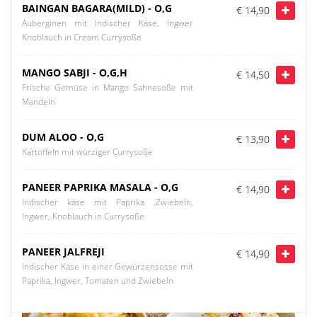
BAINGAN BAGARA(MILD) - O,G
€ 14,90
Auberginen mit Indischer Käse, Ingwer
Knoblauch in Cream Currysoße
MANGO SABJI - O,G,H
€ 14,50
Frische Gemüse in Mango Sahnesoße mit
Mandeln
DUM ALOO - O,G
€ 13,90
Kartoffeln mit würziger Currysoße
PANEER PAPRIKA MASALA - O,G
€ 14,90
Indischer käse mit Paprika ,Zwiebeln,
Ingwer, Knoblauch in Currysoße
PANEER JALFREJI
€ 14,90
Indischer Käse in einer Gewürzensosse mit
Paprika, Ingwer, Tomaten und Zwiebeln