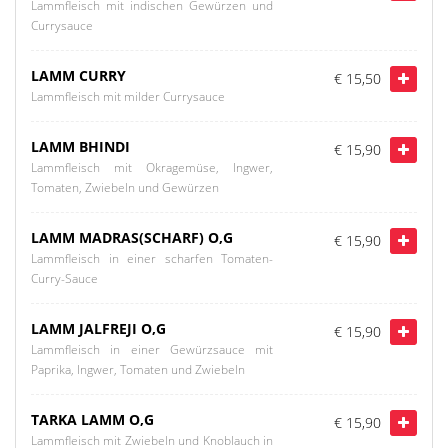
Lammfleisch mit indischen Gewürzen und
Currysauce
LAMM CURRY
€ 15,50
Lammfleisch mit milder Currysauce
LAMM BHINDI
€ 15,90
Lammfleisch mit Okragemüse, Ingwer,
Tomaten, Zwiebeln und Gewürzen
LAMM MADRAS(SCHARF) O,G
€ 15,90
Lammfleisch in einer scharfen Tomaten-
Curry-Sauce
LAMM JALFREJI O,G
€ 15,90
Lammfleisch in einer Gewürzsauce mit
Paprika, Ingwer, Tomaten und Zwiebeln
TARKA LAMM O,G
€ 15,90
Lammfleisch mit Zwiebeln und Knoblauch in