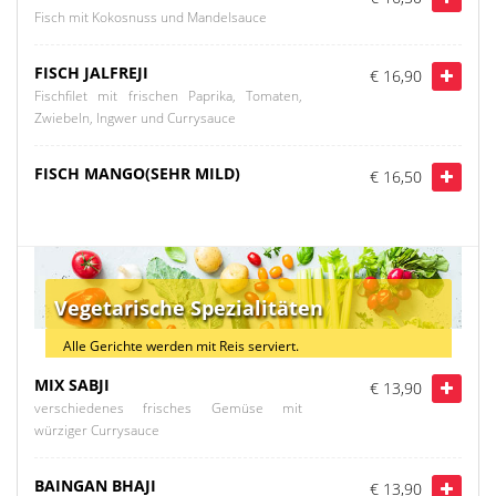
Fisch mit Kokosnuss und Mandelsauce
FISCH JALFREJI
€ 16,90
Fischfilet mit frischen Paprika, Tomaten,
Zwiebeln, Ingwer und Currysauce
FISCH MANGO(SEHR MILD)
€ 16,50
Vegetarische Spezialitäten
Alle Gerichte werden mit Reis serviert.
MIX SABJI
€ 13,90
verschiedenes frisches Gemüse mit
würziger Currysauce
BAINGAN BHAJI
€ 13,90