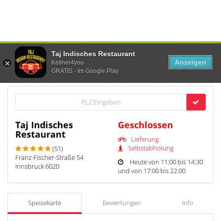
Taj Indisches Restaurant
Anzeigen
Kellner4you
GRATIS - Im Google Play
Taj Indisches
Geschlossen
Restaurant
Lieferung
Selbstabholung
(51)
Franz-Fischer-Straße 54
Heute von 11:00 bis 14:30
Innsbruck 6020
und von 17:00 bis 22:00
Speisekarte
Bewertungen
Info