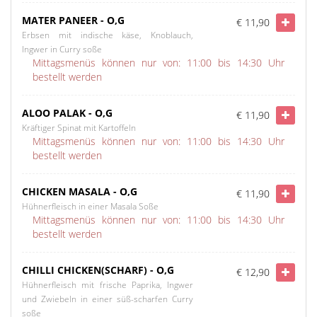
MATER PANEER - O,G
€ 11,90
Erbsen mit indische käse, Knoblauch,
Ingwer in Curry soße
Mittagsmenüs können nur von: 11:00 bis 14:30 Uhr
bestellt werden
ALOO PALAK - O,G
€ 11,90
Kräftiger Spinat mit Kartoffeln
Mittagsmenüs können nur von: 11:00 bis 14:30 Uhr
bestellt werden
CHICKEN MASALA - O,G
€ 11,90
Hühnerfleisch in einer Masala Soße
Mittagsmenüs können nur von: 11:00 bis 14:30 Uhr
bestellt werden
CHILLI CHICKEN(SCHARF) - O,G
€ 12,90
Hühnerfleisch mit frische Paprika, Ingwer
und Zwiebeln in einer süß-scharfen Curry
soße