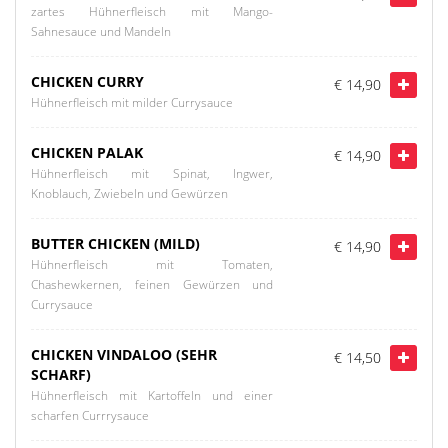
zartes Hühnerfleisch mit Mango-
Sahnesauce und Mandeln
CHICKEN CURRY
€ 14,90
Hühnerfleisch mit milder Currysauce
CHICKEN PALAK
€ 14,90
Hühnerfleisch mit Spinat, Ingwer,
Knoblauch, Zwiebeln und Gewürzen
BUTTER CHICKEN (MILD)
€ 14,90
Hühnerfleisch mit Tomaten,
Chashewkernen, feinen Gewürzen und
Currysauce
CHICKEN VINDALOO (SEHR
€ 14,50
SCHARF)
Hühnerfleisch mit Kartoffeln und einer
scharfen Currrysauce