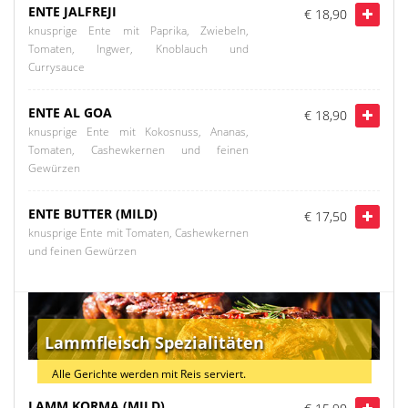
ENTE JALFREJI
€ 18,90
knusprige Ente mit Paprika, Zwiebeln,
Tomaten, Ingwer, Knoblauch und
Currysauce
ENTE AL GOA
€ 18,90
knusprige Ente mit Kokosnuss, Ananas,
Tomaten, Cashewkernen und feinen
Gewürzen
ENTE BUTTER (MILD)
€ 17,50
knusprige Ente mit Tomaten, Cashewkernen
und feinen Gewürzen
Lammfleisch Spezialitäten
Alle Gerichte werden mit Reis serviert.
LAMM KORMA (MILD)