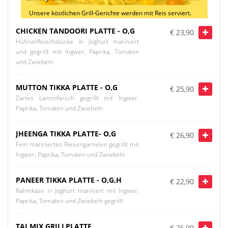
Unsere köstlichen Grill-Gerichte werden mit Reis serviert.
CHICKEN TANDOORI PLATTE - O,G
€ 23,90
Hühnerfleischstücke in Joghurt mariniert
und gegrillt mit Ingwer, Paprika, Tomaten
und Zwiebeln
MUTTON TIKKA PLATTE - O,G
€ 25,90
Zartes Lammfleisch gegrillt mit Ingwer,
Paprika, Tomaten und Zwiebeln
JHEENGA TIKKA PLATTE- O,G
€ 26,90
Fein mariniertes Riesengarnelen gegrillt mit
Ingwer, Paprika, Tomaten und Zwiebeln
PANEER TIKKA PLATTE - O,G,H
€ 22,90
Rahmkäse in Joghurt mariniert mit Ingwer,
Paprika, Tomaten und Zwiebeln gegrillt
TAJ MIX GRILLPLATTE
€ 26,90