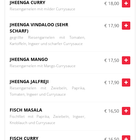
JHEENGA CURRY
€ 18,00
Riesengarnelen mit milder Currysauce
JHEENGA VINDALOO (SEHR
€ 17,90
SCHARF)
gegrillte Riesengarnelen mit Tomaten,
Kartoffeln, Ingwer und scharfer Currysauce
JHEENGA MANGO
€ 17,50
Riesengarnelen mit Mango-Currysauce
JHEENGA JALFREJI
€ 17,90
Riesengarnelen mit Zwiebeln, Paprika,
Tomaten, Ingwer und Currysauce
FISCH MASALA
€ 16,50
Fischfilet mit Paprika, Zwiebeln, Ingwer,
Knoblauch und Currysauce
FISCH CURRY
€ 16,50