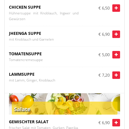
CHICKEN SUPPE
€ 6,50
Hühnersuppe mit Knoblauch, Ingwer und
Gewürzen
JHEENGA SUPPE
€ 6,90
mit Knoblauch und Garnelen
TOMATENSUPPE
€ 5,00
Tomatencremesuppe
LAMMSUPPE
€ 7,20
mit Lamm, Ginger, Knoblauch
Salate
GEMISCHTER SALAT
€ 6,90
frischer Salat mit Tomaten, Gurken, Paprika,