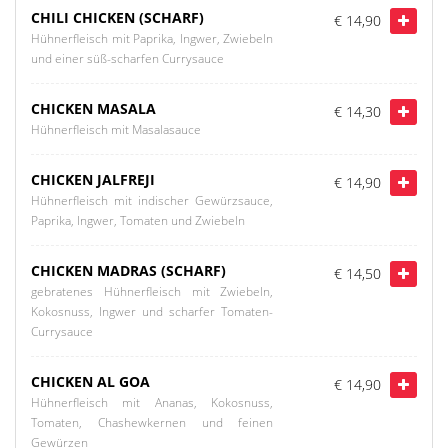
CHILI CHICKEN (SCHARF)
€ 14,90
Hühnerfleisch mit Paprika, Ingwer, Zwiebeln
und einer süß-scharfen Currysauce
CHICKEN MASALA
€ 14,30
Hühnerfleisch mit Masalasauce
CHICKEN JALFREJI
€ 14,90
Hühnerfleisch mit indischer Gewürzsauce,
Paprika, Ingwer, Tomaten und Zwiebeln
CHICKEN MADRAS (SCHARF)
€ 14,50
gebratenes Hühnerfleisch mit Zwiebeln,
Kokosnuss, Ingwer und scharfer Tomaten-
Currysauce
CHICKEN AL GOA
€ 14,90
Hühnerfleisch mit Ananas, Kokosnuss,
Tomaten, Chashewkernen und feinen
Gewürzen