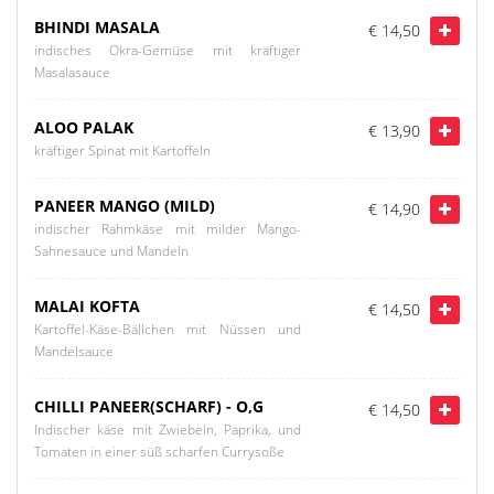
BHINDI MASALA
€ 14,50
indisches Okra-Gemüse mit kräftiger
Masalasauce
ALOO PALAK
€ 13,90
kräftiger Spinat mit Kartoffeln
PANEER MANGO (MILD)
€ 14,90
indischer Rahmkäse mit milder Mango-
Sahnesauce und Mandeln
MALAI KOFTA
€ 14,50
Kartoffel-Käse-Bällchen mit Nüssen und
Mandelsauce
CHILLI PANEER(SCHARF) - O,G
€ 14,50
Indischer käse mit Zwiebeln, Paprika, und
Tomaten in einer süß scharfen Currysoße