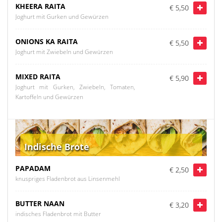
KHEERA RAITA
€ 5,50
Joghurt mit Gurken und Gewürzen
ONIONS KA RAITA
€ 5,50
Joghurt mit Zwiebeln und Gewürzen
MIXED RAITA
€ 5,90
Joghurt mit Gurken, Zwiebeln, Tomaten,
Kartoffeln und Gewürzen
Indische Brote
PAPADAM
€ 2,50
knuspriges Fladenbrot aus Linsenmehl
BUTTER NAAN
€ 3,20
indisches Fladenbrot mit Butter