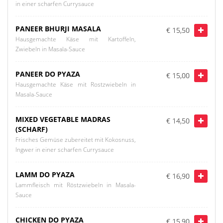
in einer scharfen Currysauce
PANEER BHURJI MASALA
€ 15,50
Hausgemachte Käse mit Kartoffeln,
Zwiebeln in Masala-Sauce
PANEER DO PYAZA
€ 15,00
Hausgemachte Käse mit Rostzwiebeln in
Masala-Sauce
MIXED VEGETABLE MADRAS
€ 14,50
(SCHARF)
Frisches Gemüse zubereitet mit Kokosnuss,
Ingwer in einer scharfen Currysauce
LAMM DO PYAZA
€ 16,90
Lammfleisch mit Röstzwiebeln in Masala-
Sauce
CHICKEN DO PYAZA
€ 15,90