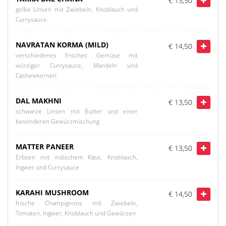
€ 13,50
gelbe Linsen mit Zwiebeln, Knoblauch und
Currysauce
NAVRATAN KORMA (MILD)
€ 14,50
verschiedenes frisches Gemüse mit
würziger Currysauce, Mandeln und
Cashewkernen
DAL MAKHNI
€ 13,50
schwarze Linsen mit Butter und einer
besonderen Gewürzmischung
MATTER PANEER
€ 13,50
Erbsen mit indischem Käse, Knoblauch,
Ingwer und Currysauce
KARAHI MUSHROOM
€ 14,50
frische Champignons mit Zwiebeln,
Tomaten, Ingwer, Knoblauch und Gewürzen