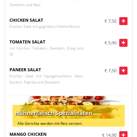
Zwiebeln und Mais
CHICKEN SALAT
€ 7,50
frischer Salat mit gegrilltem Hühnerfleisch
TOMATEN SALAT
€ 5,90
mit frischen Tomaten, Zwiebeln, Essig und
Öl
PANEER SALAT
€ 7,50
frischer Salat mit hausgemachtem Käse,
Gurken, Paprika und Zwiebeln
Hühnerfleisch Spezialitäten
Alle Gerichte werden mit Reis serviert.
MANGO CHICKEN
€ 14,90