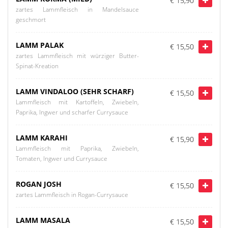
€ 15,90
zartes Lammfleisch in Mandelsauce
geschmort
LAMM PALAK
€ 15,50
zartes Lammfleisch mit würziger Butter-
Spinat-Kreation
LAMM VINDALOO (SEHR SCHARF)
€ 15,50
Lammfleisch mit Kartoffeln, Zwiebeln,
Paprika, Ingwer und scharfer Currysauce
LAMM KARAHI
€ 15,90
Lammfleisch mit Paprika, Zwiebeln,
Tomaten, Ingwer und Currysauce
ROGAN JOSH
€ 15,50
zartes Lammfleisch in Rogan-Currysauce
LAMM MASALA
€ 15,50