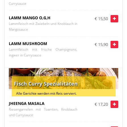
Currysauce
LAMM MANGO O,G,H
€ 15,50
Lammfleisch mit Zwiebeln und Knoblauch in
Mangosauce
LAMM MUSHROOM
€ 15,90
Lammfleisch mit frische Champignons,
ingwer in Currysauce
Fisch Curry Spezialitäten
Alle Gerichte werden mit Reis serviert.
JHEENGA MASALA
€ 17,20
Riesengarnelen mit Toamten, Knoblauch
und Currysauce