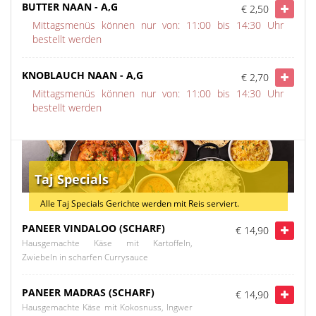
BUTTER NAAN - A,G
€ 2,50
Mittagsmenüs können nur von: 11:00 bis 14:30 Uhr
bestellt werden
KNOBLAUCH NAAN - A,G
€ 2,70
Mittagsmenüs können nur von: 11:00 bis 14:30 Uhr
bestellt werden
Taj Specials
Alle Taj Specials Gerichte werden mit Reis serviert.
PANEER VINDALOO (SCHARF)
€ 14,90
Hausgemachte Käse mit Kartoffeln,
Zwiebeln in scharfen Currysauce
PANEER MADRAS (SCHARF)
€ 14,90
Hausgemachte Käse mit Kokosnuss, Ingwer