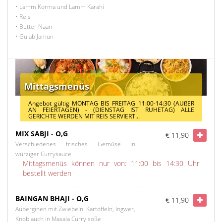
• Lamm Korma und Lamm Karahi
• Reis
• Butter Naan
• Gulab Jamun
Mittagsmenüs
Angebot gültig MONTAG BIS FREITAG 11:00-14:30 (AUßER
AN FEIERTAGEN) - (DIENSTAG IST RUHETAG) ALLE
GERICHTE WERDEN MIT REIS SERVIERT...
MIX SABJI - O,G
€ 11,90
Verschiedenes frisches Gemüse in
würziger Currysauce
Mittagsmenüs können nur von: 11:00 bis 14:30 Uhr
bestellt werden
BAINGAN BHAJI - O,G
€ 11,90
Auberginen mit Zwiebeln. Kartoffeln, Ingwer,
Knoblauch in Masala Curry soße