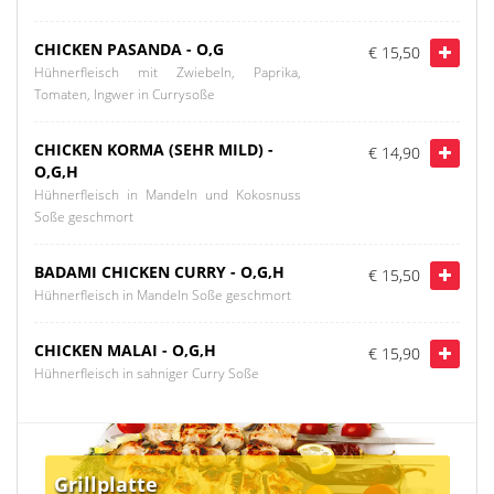
CHICKEN PASANDA - O,G
€ 15,50
Hühnerfleisch mit Zwiebeln, Paprika,
Tomaten, Ingwer in Currysoße
CHICKEN KORMA (SEHR MILD) -
€ 14,90
O,G,H
Hühnerfleisch in Mandeln und Kokosnuss
Soße geschmort
BADAMI CHICKEN CURRY - O,G,H
€ 15,50
Hühnerfleisch in Mandeln Soße geschmort
CHICKEN MALAI - O,G,H
€ 15,90
Hühnerfleisch in sahniger Curry Soße
Grillplatte