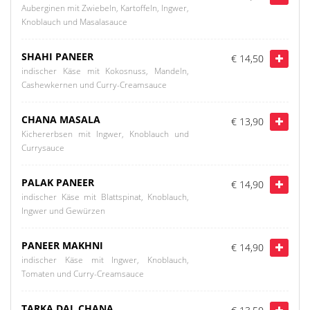
Auberginen mit Zwiebeln, Kartoffeln, Ingwer,
Knoblauch und Masalasauce
SHAHI PANEER
€ 14,50
indischer Käse mit Kokosnuss, Mandeln,
Cashewkernen und Curry-Creamsauce
CHANA MASALA
€ 13,90
Kichererbsen mit Ingwer, Knoblauch und
Currysauce
PALAK PANEER
€ 14,90
indischer Käse mit Blattspinat, Knoblauch,
Ingwer und Gewürzen
PANEER MAKHNI
€ 14,90
indischer Käse mit Ingwer, Knoblauch,
Tomaten und Curry-Creamsauce
TARKA DAL CHANA