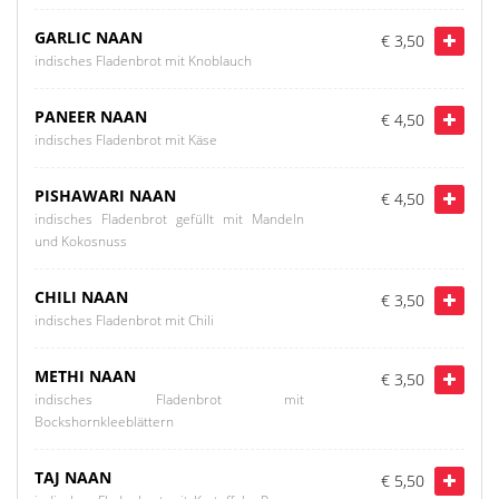
GARLIC NAAN
€ 3,50
indisches Fladenbrot mit Knoblauch
PANEER NAAN
€ 4,50
indisches Fladenbrot mit Käse
PISHAWARI NAAN
€ 4,50
indisches Fladenbrot gefüllt mit Mandeln
und Kokosnuss
CHILI NAAN
€ 3,50
indisches Fladenbrot mit Chili
METHI NAAN
€ 3,50
indisches Fladenbrot mit
Bockshornkleeblättern
TAJ NAAN
€ 5,50