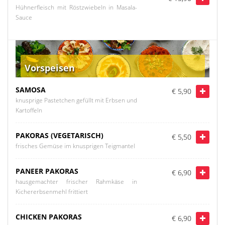
Hühnerfleisch mit Röstzwiebeln in Masala-
Sauce
Vorspeisen
SAMOSA
€ 5,90
knusprige Pastetchen gefüllt mit Erbsen und
Kartoffeln
PAKORAS (VEGETARISCH)
€ 5,50
frisches Gemüse im knusprigen Teigmantel
PANEER PAKORAS
€ 6,90
hausgemachter frischer Rahmkäse in
Kichererbsenmehl frittiert
CHICKEN PAKORAS
€ 6,90